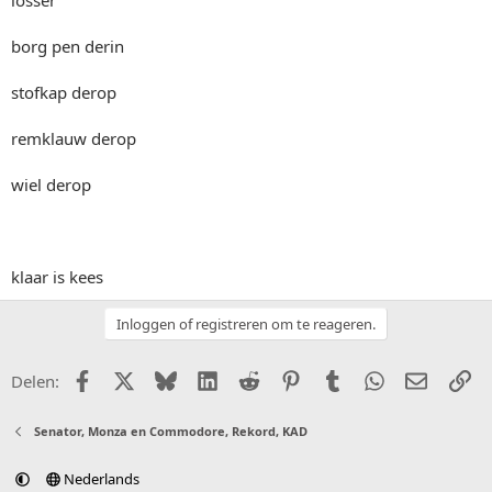
borg pen derin
stofkap derop
remklauw derop
wiel derop
klaar is kees
Inloggen of registreren om te reageren.
Facebook
X (Twitter)
Bluesky
LinkedIn
Reddit
Pinterest
Tumblr
WhatsApp
E-mail
Li
Delen:
Senator, Monza en Commodore, Rekord, KAD
Nederlands