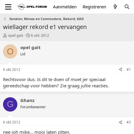
Aanmelden
Registreren
Senator, Monza en Commodore, Rekord, KAD
wiellager rekord e1 vervangen
T
S
opel gait
6 okt 2012
o
t
p
a
opel gait
O
i
r
Lid
c
t
s
d
t
a
6 okt 2012
#1
a
t
r
u
Rechtsvoor dus. Is dit te doen of moet jer speciaal
t
m
gereedschap voor hebben? Zie graag jullie reacties.
e
r
Ghanz
G
Forumbewoner
6 okt 2012
#2
nee joh mike... mooi laten zitten.