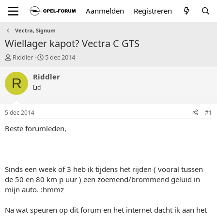
Aanmelden
Registreren
Vectra, Signum
Wiellager kapot? Vectra C GTS
T
S
Riddler
5 dec 2014
o
t
p
a
Riddler
R
i
r
Lid
c
t
s
d
t
a
5 dec 2014
#1
a
t
r
u
Beste forumleden,
t
m
e
r
Sinds een week of 3 heb ik tijdens het rijden ( vooral tussen
de 50 en 80 km p uur ) een zoemend/brommend geluid in
mijn auto. :hmmz
Na wat speuren op dit forum en het internet dacht ik aan het