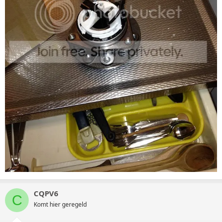
CQPV6
C
Komt hier geregeld