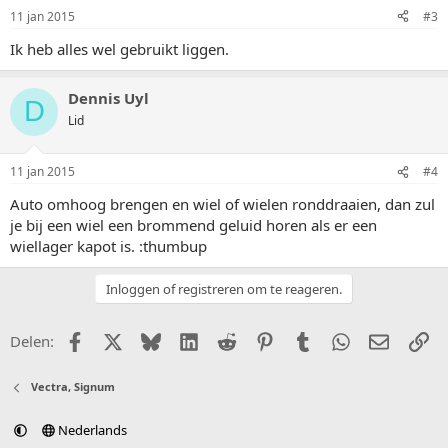
11 jan 2015
#3
Ik heb alles wel gebruikt liggen.
Dennis Uyl
D
Lid
11 jan 2015
#4
Auto omhoog brengen en wiel of wielen ronddraaien, dan zul
je bij een wiel een brommend geluid horen als er een
wiellager kapot is. :thumbup
Inloggen of registreren om te reageren.
Facebook
X (Twitter)
Bluesky
LinkedIn
Reddit
Pinterest
Tumblr
WhatsApp
E-mail
Li
Delen:
Vectra, Signum
Nederlands