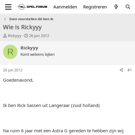
Aanmelden
Registreren
Even voorstellen dit ben ik
Wie is Rickyyy
T
S
Rickyyy
26 jun 2012
o
t
p
a
Rickyyy
R
i
r
Komt weleens kijken
c
t
s
d
t
a
26 jun 2012
#1
a
t
r
u
Goedenavond,
t
m
e
r
Ik ben Rick Sassen uit Langeraar (zuid holland)
Na ruim 6 jaar met een Astra G gereden te hebben zijn wij