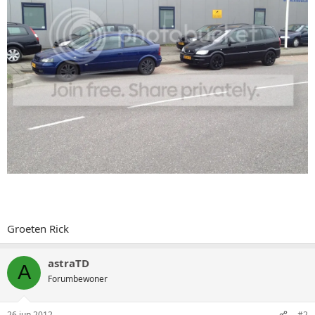
Groeten Rick
astraTD
A
Forumbewoner
26 jun 2012
#2