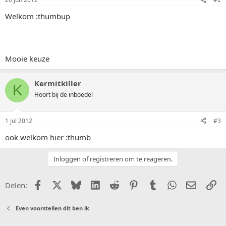
Welkom :thumbup
Mooie keuze
Kermitkiller
K
Hoort bij de inboedel
1 jul 2012
#3
ook welkom hier :thumb
Inloggen of registreren om te reageren.
Facebook
X (Twitter)
Bluesky
LinkedIn
Reddit
Pinterest
Tumblr
WhatsApp
E-mail
Li
Delen:
Even voorstellen dit ben ik