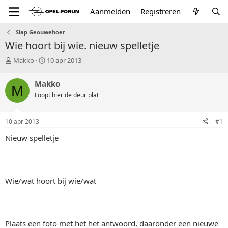
Aanmelden
Registreren
Slap Geouwehoer
Wie hoort bij wie. nieuw spelletje
T
S
Makko
10 apr 2013
o
t
p
a
Makko
M
i
r
Loopt hier de deur plat
c
t
s
d
t
a
10 apr 2013
#1
a
t
r
u
Nieuw spelletje
t
m
e
r
Wie/wat hoort bij wie/wat
Plaats een foto met het het antwoord, daaronder een nieuwe