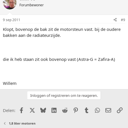
Forumbewoner
9 sep 2011
#9
Klopt, bovenop de bak zit de motorsteun vast. bij de oudere
bakken aan de radiateurzijde.
die ik heb staan zit ook bovenop vast (Astra-G = Zafira-A)
Willem
Inloggen of registreren om te reageren.
Facebook
X (Twitter)
Bluesky
LinkedIn
Reddit
Pinterest
Tumblr
WhatsApp
E-mail
Li
Delen:
1,8 liter motoren