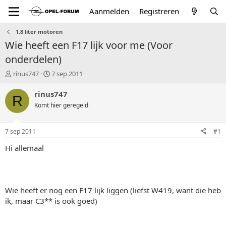
Aanmelden
Registreren
1,8 liter motoren
Wie heeft een F17 lijk voor me (Voor
onderdelen)
T
S
rinus747
7 sep 2011
o
t
p
a
rinus747
R
i
r
Komt hier geregeld
c
t
s
d
t
a
7 sep 2011
#1
a
t
r
u
Hi allemaal
t
m
e
r
Wie heeft er nog een F17 lijk liggen (liefst W419, want die heb
ik, maar C3** is ook goed)