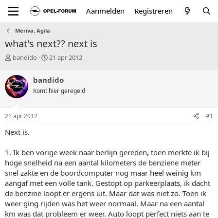
Aanmelden
Registreren
Meriva, Agila
what's next?? next is
T
S
bandido
21 apr 2012
o
t
p
a
bandido
i
r
Komt hier geregeld
c
t
s
d
t
a
21 apr 2012
#1
a
t
r
u
Next is.
t
m
e
1. Ik ben vorige week naar berlijn gereden, toen merkte ik bij
r
hoge snelheid na een aantal kilometers de benziene meter
snel zakte en de boordcomputer nog maar heel weinig km
aangaf met een volle tank. Gestopt op parkeerplaats, ik dacht
de benzine loopt er ergens uit. Maar dat was niet zo. Toen ik
weer ging rijden was het weer normaal. Maar na een aantal
km was dat probleem er weer. Auto loopt perfect niets aan te