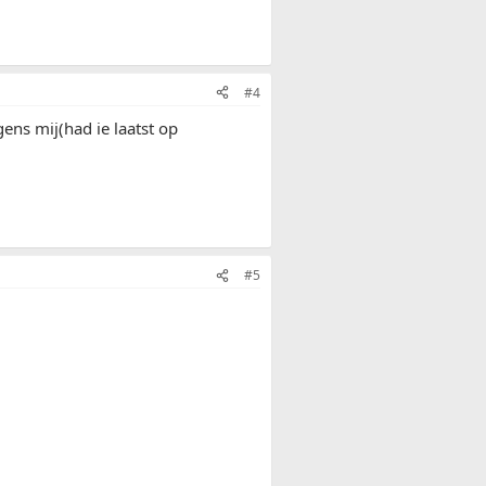
#4
ens mij(had ie laatst op
#5