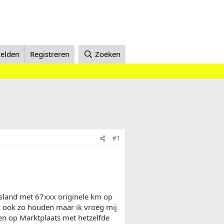
elden
Registreren
Zoeken
#1
tsland met 67xxx originele km op
ik ook zo houden maar ik vroeg mij
ien op Marktplaats met hetzelfde