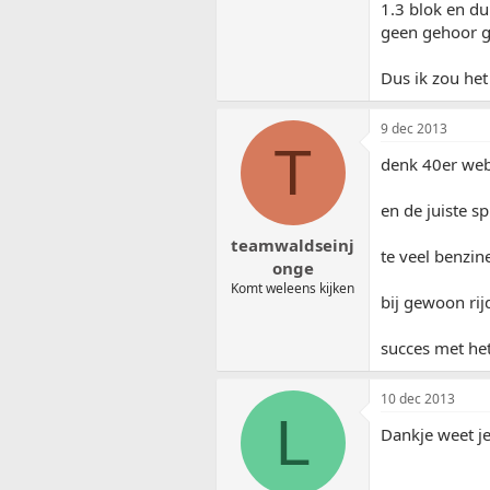
1.3 blok en d
geen gehoor g
Dus ik zou het 
9 dec 2013
T
denk 40er web
en de juiste sp
teamwaldseinj
te veel benzin
onge
Komt weleens kijken
bij gewoon rijd
succes met het
10 dec 2013
L
Dankje weet je