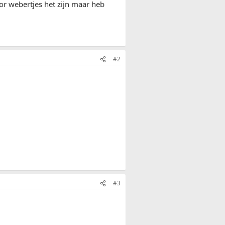
r webertjes het zijn maar heb
#2
#3