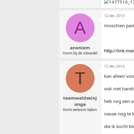
12 dec 2013
A
misschien past
anoniem
http://link.m
Hoort bij de inboedel
12 dec 2013
T
kan alleen voo
ook niet handi
teamwaldseinj
heb nog een se
onge
Komt weleens kijken
nieuw nog te k
die ik kocht bl