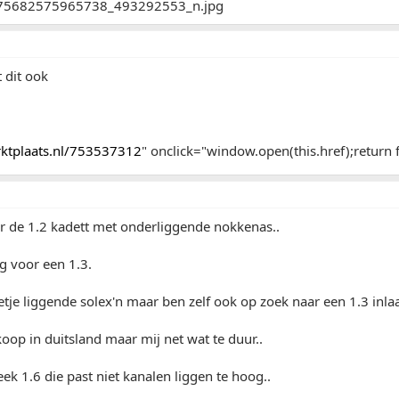
 dit ook
arktplaats.nl/753537312
" onclick="window.open(this.href);return f
r de 1.2 kadett met onderliggende nokkenas..
g voor een 1.3.
tje liggende solex'n maar ben zelf ook op zoek naar een 1.3 inlaat
oop in duitsland maar mij net wat te duur..
eek 1.6 die past niet kanalen liggen te hoog..