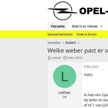
Forums
Wat is er nieuw
Nieuwe berichten
Zoek in forum
Modellen
Kadett
Welke weber past er o
T
S
Lothar
9 dec 2013
o
t
p
a
9 dec 2013
i
r
L
Hallo
c
t
s
d
t
a
a
t
Lothar
r
u
ik heb een Ope
t
m
Lid
de teller en b
e
af of 1 van ju
r