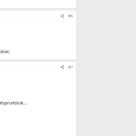
#6
alse;
#7
spruitstuk...