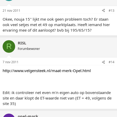
21 nov 2011
#13
Okee, nouja 15" lijkt me ook geen probleem toch? Er staan
ook veel setjes met et 49 op marktplaats. Heeft iemand hier
ervaring mee of dit aanloopt? bvb bij 195/65/15?
RISL
R
Forumbewoner
7 nov 2011
#14
http://www.velgensteek.nl/maat-merk-Opel.html
Edit: ik controleer net even m'n eigen auto op bovenstaande
site en daar klopt de ET-waarde niet van (ET = 49, volgens de
site 35)
opel-mark