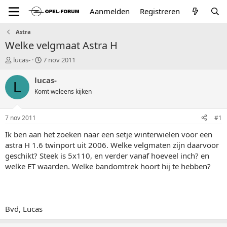
Aanmelden
Registreren
Astra
Welke velgmaat Astra H
T
S
lucas-
7 nov 2011
o
t
p
a
lucas-
L
i
r
Komt weleens kijken
c
t
s
d
t
a
7 nov 2011
#1
a
t
r
u
Ik ben aan het zoeken naar een setje winterwielen voor een
t
m
astra H 1.6 twinport uit 2006. Welke velgmaten zijn daarvoor
e
geschikt? Steek is 5x110, en verder vanaf hoeveel inch? en
r
welke ET waarden. Welke bandomtrek hoort hij te hebben?
Bvd, Lucas