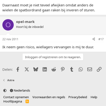
Daarnaast moet je niet teveel afwijken omdat anders de
wielen de spatbordrand gaan raken bij inveren of sturen.
opel-mark
O
Hoort bij de inboedel
22 nov 2011
#17
Ik neem geen risico, wiellagers vervangen is mij te duur.
Inloggen of registreren om te reageren.
Facebook
X (Twitter)
Bluesky
LinkedIn
Reddit
Pinterest
Tumblr
WhatsApp
E-mail
Li
Delen:
Astra
Nederlands
Contact opnemen
Voorwaarden en regels
Privacybeleid
Help
Hoofdpagina
R
S