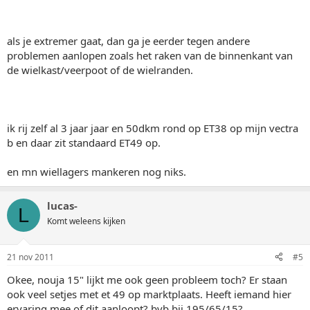
als je extremer gaat, dan ga je eerder tegen andere
problemen aanlopen zoals het raken van de binnenkant van
de wielkast/veerpoot of de wielranden.
ik rij zelf al 3 jaar jaar en 50dkm rond op ET38 op mijn vectra
b en daar zit standaard ET49 op.
en mn wiellagers mankeren nog niks.
lucas-
L
Komt weleens kijken
21 nov 2011
#5
Okee, nouja 15" lijkt me ook geen probleem toch? Er staan
ook veel setjes met et 49 op marktplaats. Heeft iemand hier
ervaring mee of dit aanloopt? bvb bij 195/65/15?