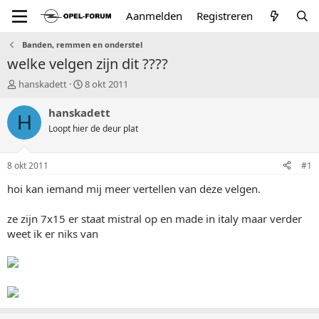
Aanmelden
Registreren
Banden, remmen en onderstel
welke velgen zijn dit ????
T
S
hanskadett
8 okt 2011
o
t
p
a
hanskadett
H
i
r
Loopt hier de deur plat
c
t
s
d
t
a
8 okt 2011
#1
a
t
r
u
hoi kan iemand mij meer vertellen van deze velgen.
t
m
e
ze zijn 7x15 er staat mistral op en made in italy maar verder
r
weet ik er niks van