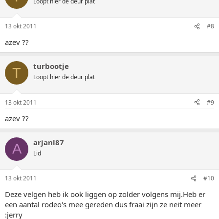
Loopt hier de deur plat
13 okt 2011
#8
azev ??
turbootje
T
Loopt hier de deur plat
13 okt 2011
#9
azev ??
arjanl87
A
Lid
13 okt 2011
#10
Deze velgen heb ik ook liggen op zolder volgens mij.Heb er
een aantal rodeo's mee gereden dus fraai zijn ze neit meer
:jerry