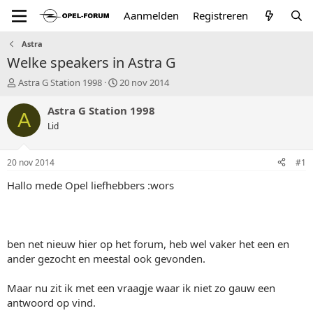
Aanmelden
Registreren
Astra
Welke speakers in Astra G
T
S
Astra G Station 1998
20 nov 2014
o
t
p
a
Astra G Station 1998
A
i
r
Lid
c
t
s
d
t
a
20 nov 2014
#1
a
t
r
u
Hallo mede Opel liefhebbers :wors
t
m
e
r
ben net nieuw hier op het forum, heb wel vaker het een en
ander gezocht en meestal ook gevonden.
Maar nu zit ik met een vraagje waar ik niet zo gauw een
antwoord op vind.