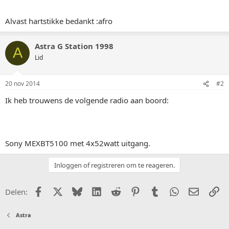
Alvast hartstikke bedankt :afro
Astra G Station 1998
A
Lid
20 nov 2014
#2
Ik heb trouwens de volgende radio aan boord:
Sony MEXBT5100 met 4x52watt uitgang.
Inloggen of registreren om te reageren.
Facebook
X (Twitter)
Bluesky
LinkedIn
Reddit
Pinterest
Tumblr
WhatsApp
E-mail
Li
Delen:
Astra