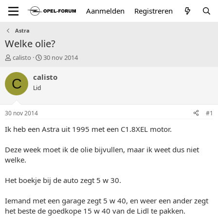
Aanmelden
Registreren
Astra
Welke olie?
T
S
calisto
30 nov 2014
o
t
p
a
calisto
C
i
r
Lid
c
t
s
d
t
a
30 nov 2014
#1
a
t
r
u
Ik heb een Astra uit 1995 met een C1.8XEL motor.
t
m
e
Deze week moet ik de olie bijvullen, maar ik weet dus niet
r
welke.
Het boekje bij de auto zegt 5 w 30.
Iemand met een garage zegt 5 w 40, en weer een ander zegt
het beste de goedkope 15 w 40 van de Lidl te pakken.