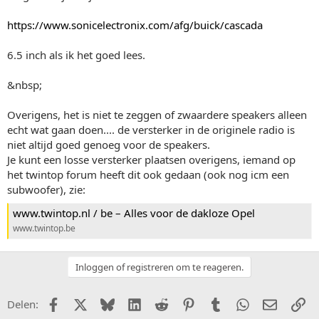
https://www.sonicelectronix.com/afg/buick/cascada
6.5 inch als ik het goed lees.
&nbsp;
Overigens, het is niet te zeggen of zwaardere speakers alleen
echt wat gaan doen.... de versterker in de originele radio is
niet altijd goed genoeg voor de speakers.
Je kunt een losse versterker plaatsen overigens, iemand op
het twintop forum heeft dit ook gedaan (ook nog icm een
subwoofer), zie:
www.twintop.nl / be – Alles voor de dakloze Opel
www.twintop.be
Inloggen of registreren om te reageren.
Facebook
X (Twitter)
Bluesky
LinkedIn
Reddit
Pinterest
Tumblr
WhatsApp
E-mail
Li
Delen: