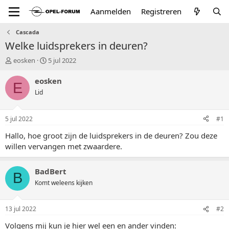
Aanmelden
Registreren
Cascada
Welke luidsprekers in deuren?
T
S
eosken
5 jul 2022
o
t
p
a
eosken
E
i
r
Lid
c
t
s
d
t
a
5 jul 2022
#1
a
t
r
u
Hallo, hoe groot zijn de luidsprekers in de deuren? Zou deze
t
m
willen vervangen met zwaardere.
e
r
BadBert
B
Komt weleens kijken
13 jul 2022
#2
Volgens mij kun je hier wel een en ander vinden: