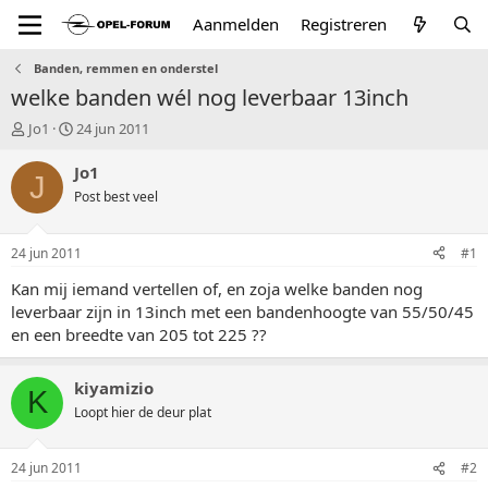
Aanmelden
Registreren
Banden, remmen en onderstel
welke banden wél nog leverbaar 13inch
T
S
Jo1
24 jun 2011
o
t
p
a
Jo1
J
i
r
Post best veel
c
t
s
d
t
a
24 jun 2011
#1
a
t
r
u
Kan mij iemand vertellen of, en zoja welke banden nog
t
m
leverbaar zijn in 13inch met een bandenhoogte van 55/50/45
e
en een breedte van 205 tot 225 ??
r
kiyamizio
K
Loopt hier de deur plat
24 jun 2011
#2