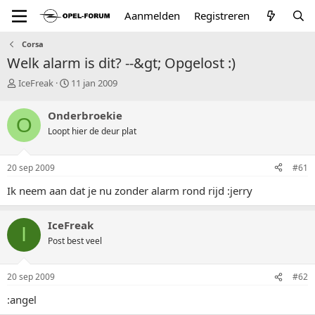
Aanmelden
Registreren
Corsa
Welk alarm is dit? --&gt; Opgelost :)
T
S
IceFreak
11 jan 2009
o
t
p
a
Onderbroekie
O
i
r
Loopt hier de deur plat
c
t
s
d
t
a
20 sep 2009
#61
a
t
r
u
Ik neem aan dat je nu zonder alarm rond rijd :jerry
t
m
e
r
IceFreak
I
Post best veel
20 sep 2009
#62
:angel