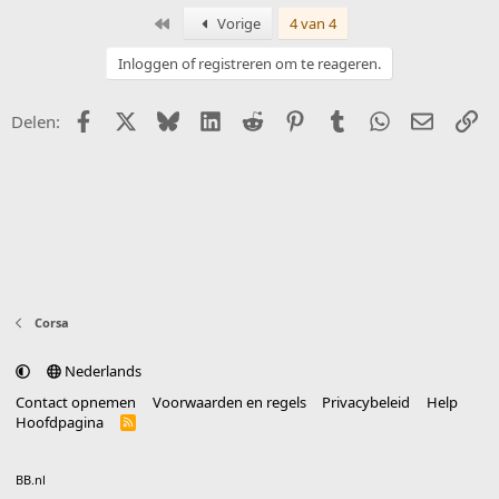
Eerste
Vorige
4 van 4
Inloggen of registreren om te reageren.
Facebook
X (Twitter)
Bluesky
LinkedIn
Reddit
Pinterest
Tumblr
WhatsApp
E-mail
Li
Delen:
Corsa
Nederlands
Contact opnemen
Voorwaarden en regels
Privacybeleid
Help
Hoofdpagina
R
S
S
®
Community platform by XenForo
© 2010-2025 XenForo Ltd.
vertaald door
BB.nl