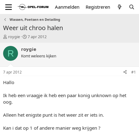
Aanmelden
Registreren
Wassen, Poetsen en Detailing
Weer uit chroo halen
T
S
roygie
7 apr 2012
o
t
p
a
roygie
R
i
r
Komt weleens kijken
c
t
s
d
t
a
7 apr 2012
#1
a
t
r
u
Hallo
t
m
e
Ik heb een vraagje ik heb een paar konig unknown op het
r
oog.
Alleen het enigste punt is het weer zit er iets in.
Kan i dat op 1 of andere manier weg krijgen ?