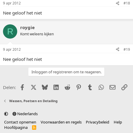
9 apr 2012
#18
Nee geloof het niet
roygie
R
Komt weleens kijken
9 apr 2012
#19
Nee geloof het niet
Inloggen of registreren om te reageren.
Facebook
X (Twitter)
Bluesky
LinkedIn
Reddit
Pinterest
Tumblr
WhatsApp
E-mail
Li
Delen:
Wassen, Poetsen en Detailing
Nederlands
Contact opnemen
Voorwaarden en regels
Privacybeleid
Help
Hoofdpagina
R
S