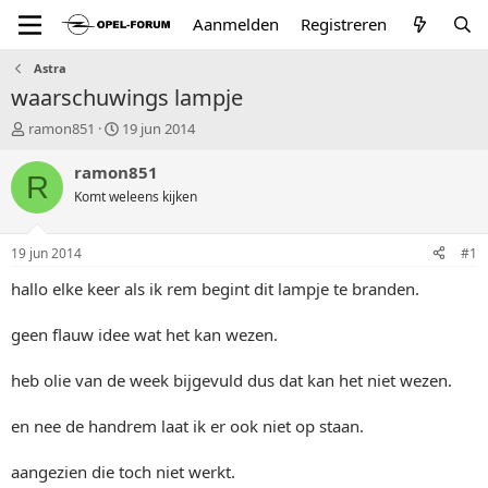
Aanmelden
Registreren
Astra
waarschuwings lampje
T
S
ramon851
19 jun 2014
o
t
p
a
ramon851
R
i
r
Komt weleens kijken
c
t
s
d
t
a
19 jun 2014
#1
a
t
r
u
hallo elke keer als ik rem begint dit lampje te branden.
t
m
e
geen flauw idee wat het kan wezen.
r
heb olie van de week bijgevuld dus dat kan het niet wezen.
en nee de handrem laat ik er ook niet op staan.
aangezien die toch niet werkt.