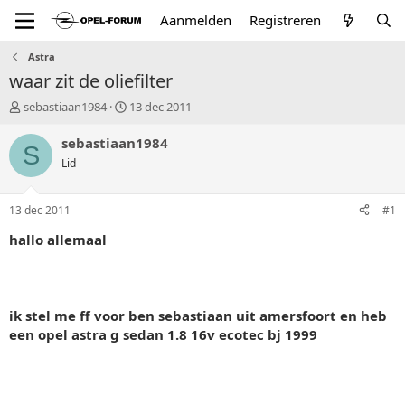
Aanmelden
Registreren
Astra
waar zit de oliefilter
T
S
sebastiaan1984
13 dec 2011
o
t
p
a
sebastiaan1984
S
i
r
Lid
c
t
s
d
t
a
13 dec 2011
#1
a
t
r
u
hallo allemaal
t
m
e
r
ik stel me ff voor ben sebastiaan uit amersfoort en heb
een opel astra g sedan 1.8 16v ecotec bj 1999