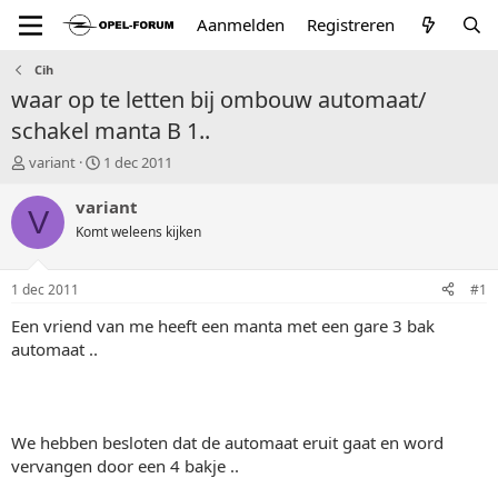
Aanmelden
Registreren
Cih
waar op te letten bij ombouw automaat/
schakel manta B 1..
T
S
variant
1 dec 2011
o
t
p
a
variant
V
i
r
Komt weleens kijken
c
t
s
d
t
a
1 dec 2011
#1
a
t
r
u
Een vriend van me heeft een manta met een gare 3 bak
t
m
automaat ..
e
r
We hebben besloten dat de automaat eruit gaat en word
vervangen door een 4 bakje ..