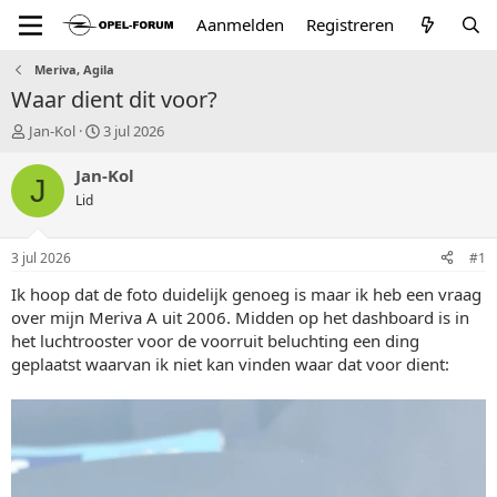
Aanmelden
Registreren
Meriva, Agila
Waar dient dit voor?
T
S
Jan-Kol
3 jul 2026
o
t
p
a
Jan-Kol
J
i
r
Lid
c
t
s
d
t
a
3 jul 2026
#1
a
t
r
u
Ik hoop dat de foto duidelijk genoeg is maar ik heb een vraag
t
m
over mijn Meriva A uit 2006. Midden op het dashboard is in
e
het luchtrooster voor de voorruit beluchting een ding
r
geplaatst waarvan ik niet kan vinden waar dat voor dient: