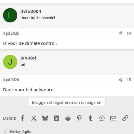
liviu2004
L
Hoort bij de inboedel
4 jul 2026
#4
Is voor de climate control.
Jan-Kol
J
Lid
4 jul 2026
#5
Dank voor het antwoord
Inloggen of registreren om te reageren.
Facebook
X (Twitter)
Bluesky
LinkedIn
Reddit
Pinterest
Tumblr
WhatsApp
E-mail
Li
Delen:
Meriva, Agila