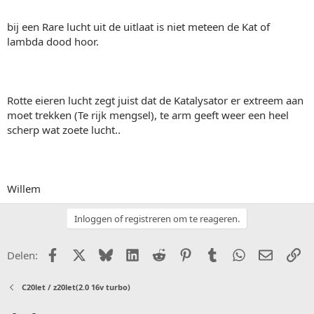
bij een Rare lucht uit de uitlaat is niet meteen de Kat of
lambda dood hoor.
Rotte eieren lucht zegt juist dat de Katalysator er extreem aan
moet trekken (Te rijk mengsel), te arm geeft weer een heel
scherp wat zoete lucht..
Willem
Inloggen of registreren om te reageren.
Facebook
X (Twitter)
Bluesky
LinkedIn
Reddit
Pinterest
Tumblr
WhatsApp
E-mail
Li
Delen:
C20let / z20let(2.0 16v turbo)