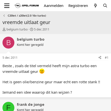
Aanmelden
Registreren
C20let / z20let(2.0 16v turbo)
vreemde uitlaat geur
T
S
belgium turbo
5 dec 2011
o
t
p
a
belgium turbo
B
i
r
Komt hier geregeld
c
t
s
d
t
a
5 dec 2011
#1
a
t
r
u
Beste , zoals de titel vermeld heeft mijn astra turbo een
t
m
vreemde uitlaat geur
e
r
Het is geen olie/benzine geur maar echt een rotte stank !!
Iemand een idee waarop dit kan wijzen ?
frank de jonge
F
Komt hier geregeld