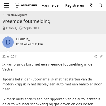
Aanmelden
Registreren
Vectra, Signum
Vreemde foutmelding
T
S
D3nnis_
22 jun 2011
o
t
p
a
D3nnis_
D
i
r
Komt weleens kijken
c
t
s
d
t
a
22 jun 2011
#1
a
t
r
u
Ik kamp sinds kort met een vreemde foutmelding in de
t
m
Vectra.
e
r
Tijdens het rijden (voornamelijk met het starten van de
motor) krijg ik in het display een auto met een bahco er door
heen.
Ik merk niets anders aan het rijgedrag van de auto, echter is
de auto wel heel schokkerig bij gas geven en gas lossen.