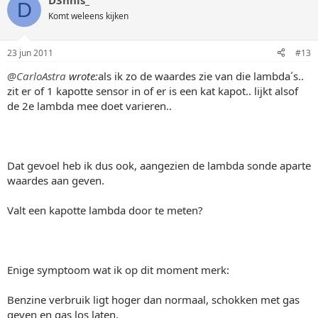
D3nnis_
D
Komt weleens kijken
23 jun 2011
#13
@CarloAstra
wrote:
als ik zo de waardes zie van die lambda´s..
zit er of 1 kapotte sensor in of er is een kat kapot.. lijkt alsof
de 2e lambda mee doet varieren..
Dat gevoel heb ik dus ook, aangezien de lambda sonde aparte
waardes aan geven.
Valt een kapotte lambda door te meten?
Enige symptoom wat ik op dit moment merk:
Benzine verbruik ligt hoger dan normaal, schokken met gas
geven en gas los laten.