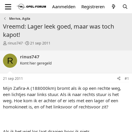
Aanmelden
Registreren
Meriva, Agila
Vreemd: Lager leek goed, maar was toch
kapot!
T
S
rinus747
21 sep 2011
o
t
p
a
rinus747
R
i
r
Komt hier geregeld
c
t
s
d
t
a
21 sep 2011
#1
a
t
r
u
Mijn Zafira-A (188000km) bromt als ik op een rechte weg,
t
m
een lichtjes naar links stuur. Als ik naar rechts stuur is het
e
weg. Hoe kom ik er achter of er iets met een lager of een
r
homokineet is, en of het linksvoor of rechtsvoor zit?
Als ik het wiel los laat draaien hoor ik niets.