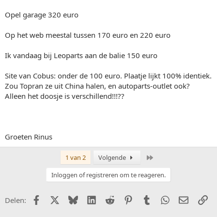
Opel garage 320 euro
Op het web meestal tussen 170 euro en 220 euro
Ik vandaag bij Leoparts aan de balie 150 euro
Site van Cobus: onder de 100 euro. Plaatje lijkt 100% identiek.
Zou Topran ze uit China halen, en autoparts-outlet ook?
Alleen het doosje is verschillend!!!??
Groeten Rinus
Laatste
1 van 2
Volgende
Inloggen of registreren om te reageren.
Facebook
X (Twitter)
Bluesky
LinkedIn
Reddit
Pinterest
Tumblr
WhatsApp
E-mail
Li
Delen: