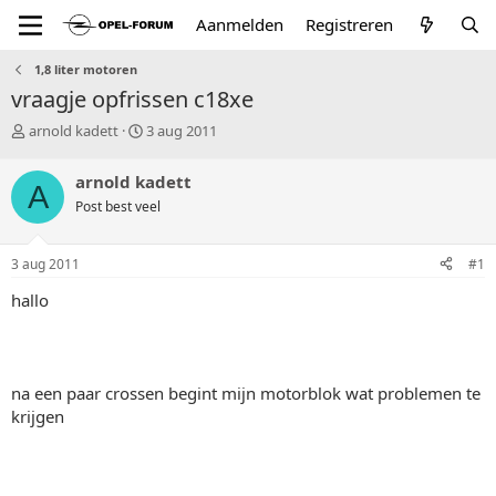
Aanmelden
Registreren
1,8 liter motoren
vraagje opfrissen c18xe
T
S
arnold kadett
3 aug 2011
o
t
p
a
arnold kadett
A
i
r
Post best veel
c
t
s
d
t
a
3 aug 2011
#1
a
t
r
u
hallo
t
m
e
r
na een paar crossen begint mijn motorblok wat problemen te
krijgen