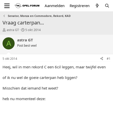
Aanmelden
Registreren
Senator, Monza en Commodore, Rekord, KAD
Vraag carterpan...
T
S
astra GT
5 okt 2014
o
t
p
a
astra GT
A
i
r
Post best veel
c
t
s
d
t
a
5 okt 2014
#1
a
t
r
u
Heej, wil in men rekord C een 6cil leggen, maar twijfel even
t
m
e
of ik nu wel de goeie carterpan heb liggen?
r
Misschien dat iemand het weet?
heb nu momenteel deze: