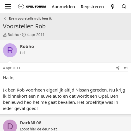
Aanmelden
Registreren
Even voorstellen dit ben ik
Voorstellen Rob
T
S
Robho
4 apr 2011
o
t
p
a
Robho
R
i
r
Lid
c
t
s
d
t
a
4 apr 2011
#1
a
t
r
u
Hallo,
t
m
e
Ik ben Rob voorheen eigenlijk altijd Nissan gereden. Nu krijg
r
ik binnekort een nieuwe auto en dat wordt een Opel. Ben
benieuwd heo het me gaat bevallen. Het proefritje was in
ieder geval goed!
DarkNL08
D
Loopt hier de deur plat