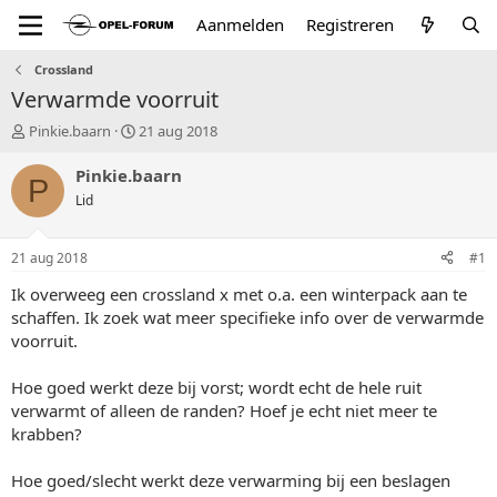
Aanmelden
Registreren
Crossland
Verwarmde voorruit
T
S
Pinkie.baarn
21 aug 2018
o
t
p
a
Pinkie.baarn
P
i
r
Lid
c
t
s
d
t
a
21 aug 2018
#1
a
t
r
u
Ik overweeg een crossland x met o.a. een winterpack aan te
t
m
schaffen. Ik zoek wat meer specifieke info over de verwarmde
e
voorruit.
r
Hoe goed werkt deze bij vorst; wordt echt de hele ruit
verwarmt of alleen de randen? Hoef je echt niet meer te
krabben?
Hoe goed/slecht werkt deze verwarming bij een beslagen