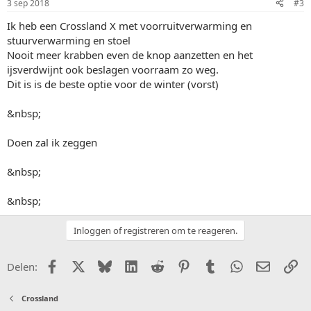
3 sep 2018
#3
Ik heb een Crossland X met voorruitverwarming en
stuurverwarming en stoel
Nooit meer krabben even de knop aanzetten en het
ijsverdwijnt ook beslagen voorraam zo weg.
Dit is is de beste optie voor de winter (vorst)
&nbsp;
Doen zal ik zeggen
&nbsp;
&nbsp;
Inloggen of registreren om te reageren.
Facebook
X (Twitter)
Bluesky
LinkedIn
Reddit
Pinterest
Tumblr
WhatsApp
E-mail
Li
Delen:
Crossland