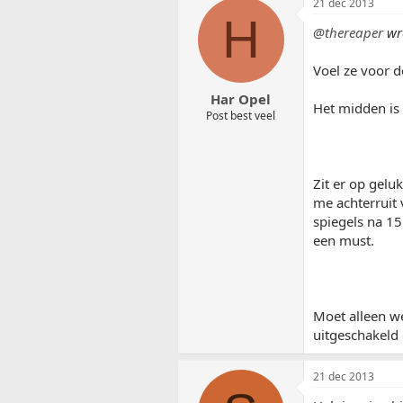
21 dec 2013
H
@thereaper
wr
Voel ze voor d
Har Opel
Het midden is 
Post best veel
Zit er op gelu
me achterruit 
spiegels na 15
een must.
Moet alleen we
uitgeschakeld 
21 dec 2013