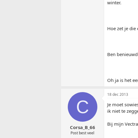
winter.
Hoe zet je die e
Ben benieuwd w
Oh ja is het e
18 dec 2013
C
Je moet sowies
ik niet te zegg
Bij mijn Vectr
Corsa_B_66
Post best veel