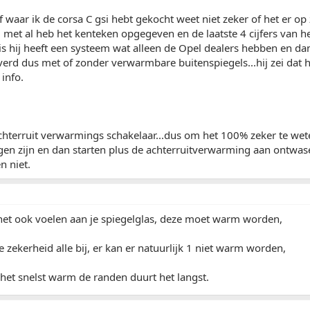
 waar ik de corsa C gsi hebt gekocht weet niet zeker of het er op zi
l met al heb het kenteken opgegeven en de laatste 4 cijfers van h
uis hij heeft een systeem wat alleen de Opel dealers hebben en dan
everd dus met of zonder verwarmbare buitenspiegels...hij zei dat h
info.
chterruit verwarmings schakelaar...dus om het 100% zeker te wet
gen zijn en dan starten plus de achterruitverwarming aan ontwasem
n niet.
 het ook voelen aan je spiegelglas, deze moet warm worden,
e zekerheid alle bij, er kan er natuurlijk 1 niet warm worden,
het snelst warm de randen duurt het langst.