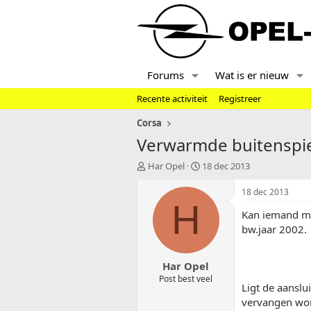
Forums
Wat is er nieuw
Recente activiteit
Registreer
Corsa
Verwarmde buitenspie
T
S
Har Opel
18 dec 2013
o
t
p
a
18 dec 2013
i
r
H
Kan iemand mi
c
t
s
d
bw.jaar 2002.
t
a
a
t
Har Opel
r
u
t
m
Post best veel
Ligt de aanslu
e
vervangen word
r