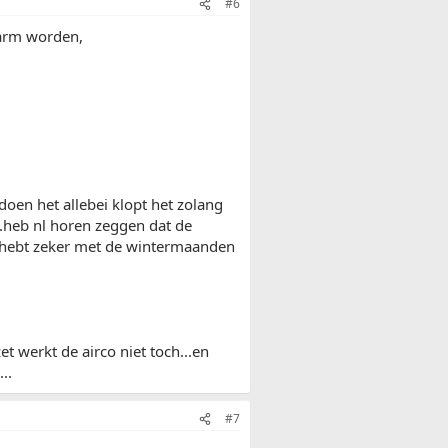
#6
warm worden,
doen het allebei klopt het zolang
.heb nl horen zeggen dat de
heb hebt zeker met de wintermaanden
t werkt de airco niet toch...en
..
#7