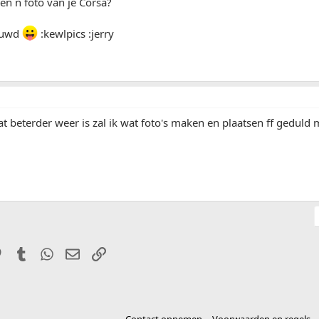
en n foto van je Corsa?
euwd
:kewlpics :jerry
at beterder weer is zal ik wat foto's maken en plaatsen ff geduld me
it
Pinterest
Tumblr
WhatsApp
E-mail
Link