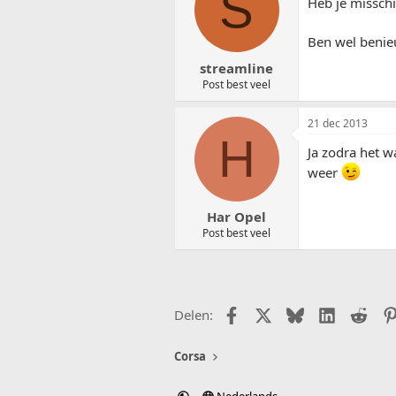
S
Heb je misschi
Ben wel beni
streamline
Post best veel
21 dec 2013
H
Ja zodra het w
weer
Har Opel
Post best veel
Facebook
X (Twitter)
Bluesky
LinkedIn
Redd
Delen:
Corsa