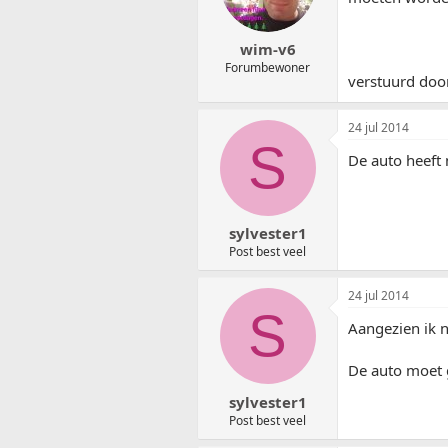
wim-v6
Forumbewoner
verstuurd doo
24 jul 2014
S
De auto heeft
sylvester1
Post best veel
24 jul 2014
S
Aangezien ik 
De auto moet g
sylvester1
Post best veel