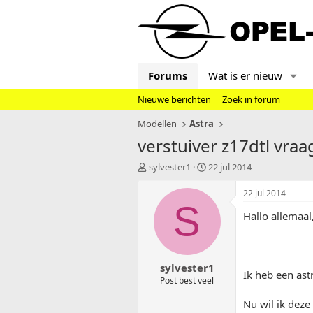
Forums
Wat is er nieuw
Nieuwe berichten
Zoek in forum
Modellen
Astra
verstuiver z17dtl vraa
T
S
sylvester1
22 jul 2014
o
t
p
a
22 jul 2014
i
r
S
Hallo allemaal
c
t
s
d
t
a
a
t
sylvester1
r
u
Ik heb een astr
t
m
Post best veel
e
Nu wil ik deze
r