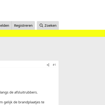
elden
Registreren
Zoeken
#1
 langs de afsluitrubbers.
m gelijk de brandplaatjes te