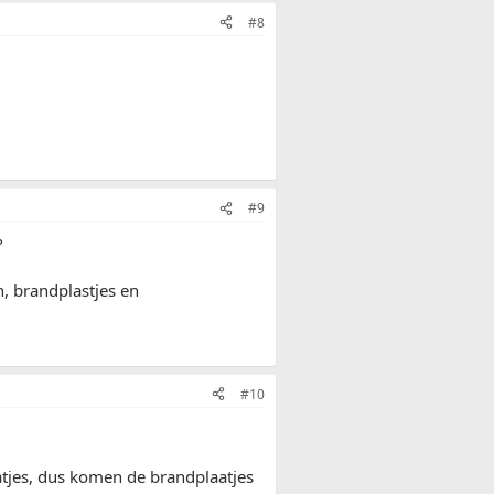
#8
#9
?
, brandplastjes en
#10
aatjes, dus komen de brandplaatjes