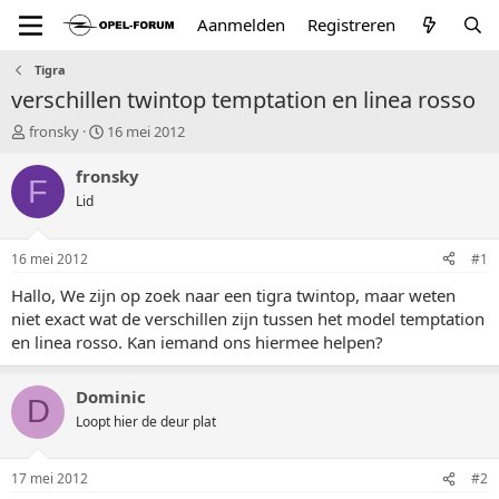
Aanmelden
Registreren
Tigra
verschillen twintop temptation en linea rosso
T
S
fronsky
16 mei 2012
o
t
p
a
fronsky
F
i
r
Lid
c
t
s
d
t
a
16 mei 2012
#1
a
t
r
u
Hallo, We zijn op zoek naar een tigra twintop, maar weten
t
m
niet exact wat de verschillen zijn tussen het model temptation
e
en linea rosso. Kan iemand ons hiermee helpen?
r
Dominic
D
Loopt hier de deur plat
17 mei 2012
#2