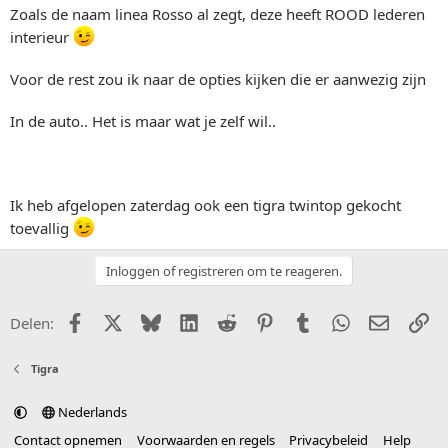
Zoals de naam linea Rosso al zegt, deze heeft ROOD lederen
interieur
Voor de rest zou ik naar de opties kijken die er aanwezig zijn
In de auto.. Het is maar wat je zelf wil..
Ik heb afgelopen zaterdag ook een tigra twintop gekocht
toevallig
Inloggen of registreren om te reageren.
Facebook
X (Twitter)
Bluesky
LinkedIn
Reddit
Pinterest
Tumblr
WhatsApp
E-mail
Li
Delen:
Tigra
Nederlands
Contact opnemen
Voorwaarden en regels
Privacybeleid
Help