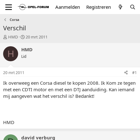
Aanmelden
Registreren
Corsa
Verschil
T
S
HMD
20 mrt 2011
o
t
p
a
HMD
H
i
r
Lid
c
t
s
d
t
a
20 mrt 2011
#1
a
t
r
u
Ik overweeg een Corsa diesel te kopen 2008. Ik Kom ze tegen
t
m
met een CDTI motor en met een DTJ aanduiding. Kan iemand
e
mij aangeven wat het verschil is? Bedankt!
r
HMD
david verburg