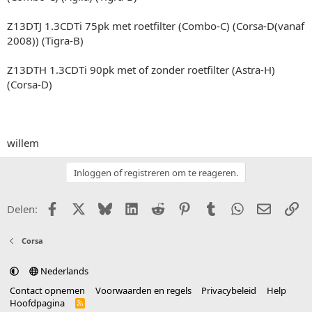
Z13DTJ 1.3CDTi 75pk met roetfilter (Combo-C) (Corsa-D(vanaf
2008)) (Tigra-B)
Z13DTH 1.3CDTi 90pk met of zonder roetfilter (Astra-H)
(Corsa-D)
willem
Inloggen of registreren om te reageren.
Facebook
X (Twitter)
Bluesky
LinkedIn
Reddit
Pinterest
Tumblr
WhatsApp
E-mail
Li
Delen:
Corsa
Nederlands
Contact opnemen
Voorwaarden en regels
Privacybeleid
Help
Hoofdpagina
R