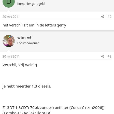
D
Komt hier geregeld
20 mrt 2011
#2
het verschil zit em in de letters :jerry
wim-v6
Forumbewoner
20 mrt 2011
#3
Verschil, Vrij weinig.
je hebt meerder 1.3 diesels.
Z13DT 1.3CDTi 70pk zonder roetfilter (Corsa-C (t/m2006))
(Combo-C) (Agila) (Tigra-B)