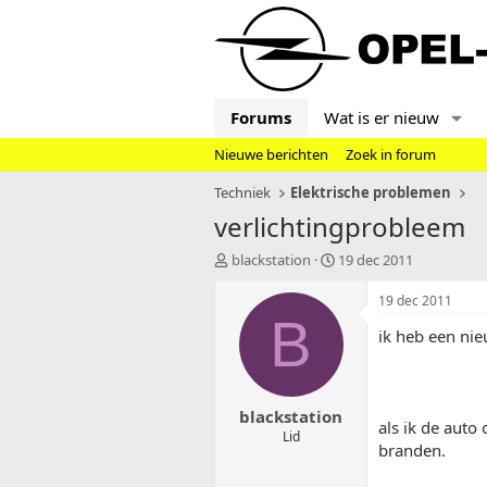
Forums
Wat is er nieuw
Nieuwe berichten
Zoek in forum
Techniek
Elektrische problemen
verlichtingprobleem
T
S
blackstation
19 dec 2011
o
t
p
a
19 dec 2011
i
r
B
ik heb een nie
c
t
s
d
t
a
a
t
blackstation
r
u
als ik de auto
t
m
Lid
branden.
e
r