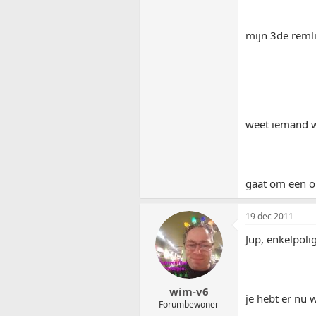
mijn 3de remlic
weet iemand w
gaat om een op
19 dec 2011
Jup, enkelpolig
wim-v6
je hebt er nu 
Forumbewoner