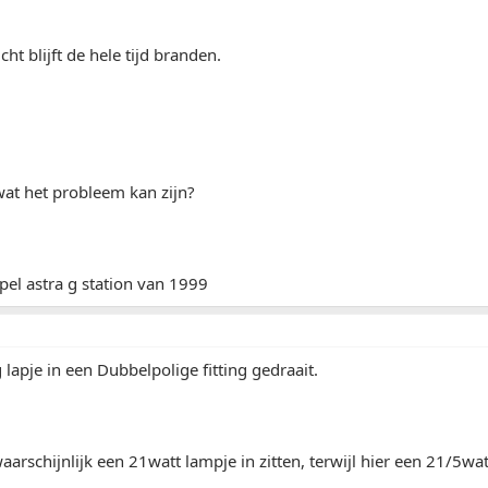
ht blijft de hele tijd branden.
at het probleem kan zijn?
el astra g station van 1999
 lapje in een Dubbelpolige fitting gedraait.
waarschijnlijk een 21watt lampje in zitten, terwijl hier een 21/5wa