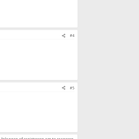
#4
#5