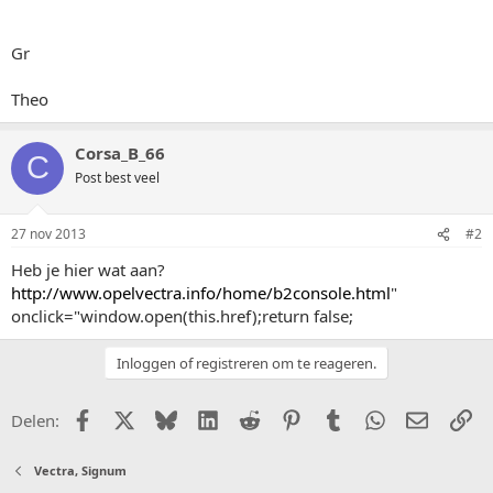
Gr
Theo
Corsa_B_66
C
Post best veel
27 nov 2013
#2
Heb je hier wat aan?
http://www.opelvectra.info/home/b2console.html
"
onclick="window.open(this.href);return false;
Inloggen of registreren om te reageren.
Facebook
X (Twitter)
Bluesky
LinkedIn
Reddit
Pinterest
Tumblr
WhatsApp
E-mail
Li
Delen:
Vectra, Signum