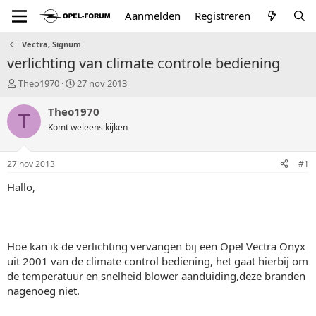
Aanmelden
Registreren
Vectra, Signum
verlichting van climate controle bediening
T
S
Theo1970
27 nov 2013
o
t
p
a
Theo1970
T
i
r
Komt weleens kijken
c
t
s
d
t
a
27 nov 2013
#1
a
t
r
u
Hallo,
t
m
e
r
Hoe kan ik de verlichting vervangen bij een Opel Vectra Onyx
uit 2001 van de climate control bediening, het gaat hierbij om
de temperatuur en snelheid blower aanduiding,deze branden
nagenoeg niet.