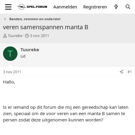
Aanmelden
Registreren
Banden, remmen en onderstel
veren samenspannen manta B
T
S
Tuureke
3 nov 2011
o
t
p
a
Tuureke
T
i
r
Lid
c
t
s
d
t
a
3 nov 2011
#1
a
t
r
u
Hallo,
t
m
e
r
Is er iemand op dit forum die mij een gereedschap kan laten
zien, speciaal om de voor veren van een manta B samen te
persen zodat deze uitgenomen kunnen worden?