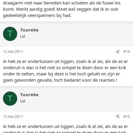
draagarm niet naar beneden kan schieten als de fusee los
komt. Werkt aardig goed! Moet wel zeggen dat ik er ook
gedeeltelijk veerspanners bij had.
Tuureke
T
Lid
12 nov 2011
#14
ik heb ze er ondertussen uit liggen, zoals ik al zei, als de as er
onderuit is dan is het niet zo simpel te doen door er een krik
onder te zetten, maar bij deze is het toch gelukt en zijn er
geen gewonden gevalle, toch bedankt voor de reacties !
Tuureke
T
Lid
12 nov 2011
#15
ik heb ze er ondertussen uit liggen, zoals ik al zei, als de as er
onderuit is dan is het niet zo simpel te doen door er een krik