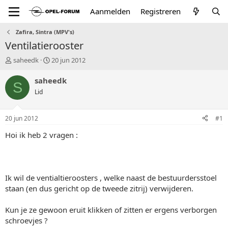
Aanmelden
Registreren
Zafira, Sintra (MPV's)
Ventilatierooster
T
S
saheedk
20 jun 2012
o
t
p
a
saheedk
S
i
r
Lid
c
t
s
d
t
a
20 jun 2012
#1
a
t
r
u
Hoi ik heb 2 vragen :
t
m
e
r
Ik wil de ventialtieroosters , welke naast de bestuurdersstoel
staan (en dus gericht op de tweede zitrij) verwijderen.
Kun je ze gewoon eruit klikken of zitten er ergens verborgen
schroevjes ?