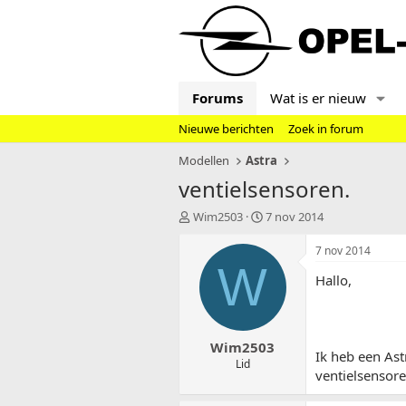
Forums
Wat is er nieuw
Nieuwe berichten
Zoek in forum
Modellen
Astra
ventielsensoren.
T
S
Wim2503
7 nov 2014
o
t
p
a
7 nov 2014
i
r
W
Hallo,
c
t
s
d
t
a
a
t
Wim2503
r
u
Ik heb een Ast
t
m
Lid
ventielsensore
e
r