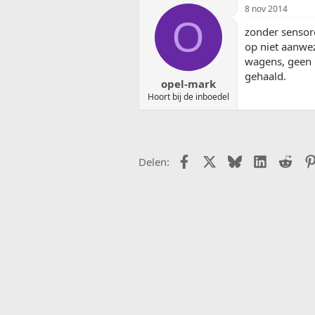
8 nov 2014
O
zonder sensore
op niet aanwez
wagens, geen i
gehaald.
opel-mark
Hoort bij de inboedel
Facebook
X (Twitter)
Bluesky
LinkedIn
Redd
Delen: