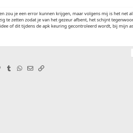
n zou je een error kunnen krijgen, maar volgens mij is het net al
ig te zetten zodat je van het gezeur afbent, het schijnt tegenwoord
dee of dit tijdens de apk keuring gecontroleerd wordt, bij mijn as
it
Pinterest
Tumblr
WhatsApp
E-mail
Link