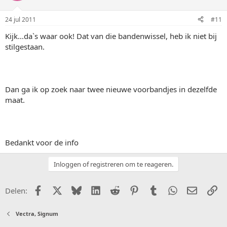
24 jul 2011
#11
Kijk...da`s waar ook! Dat van die bandenwissel, heb ik niet bij
stilgestaan.
Dan ga ik op zoek naar twee nieuwe voorbandjes in dezelfde
maat.
Bedankt voor de info
Inloggen of registreren om te reageren.
Facebook
X (Twitter)
Bluesky
LinkedIn
Reddit
Pinterest
Tumblr
WhatsApp
E-mail
Li
Delen:
Vectra, Signum