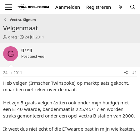
Aanmelden
Registreren
Vectra, Signum
Velgenmaat
T
S
greg
24 jul 2011
o
t
p
a
greg
G
i
r
Post best veel
c
t
s
d
t
a
24 jul 2011
#1
a
t
r
u
Heb velgen (Irmscher Twinspoke) op marktplaats gekocht,
t
m
maar ben niet zeker over de maat.
e
r
Het zijn 5-gaats velgen (zitten ook onder mijn huidge) met
een ET40 waarde, bandenmaat is 225/45/17 en worden
straks gemonteerd onder een opel vectra B station van 2000.
Ik weet dus niet echt of die ETwaarde past in mijn wielkasten.