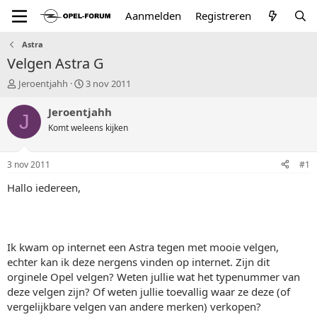
Aanmelden
Registreren
Astra
Velgen Astra G
T
S
Jeroentjahh
3 nov 2011
o
t
p
a
Jeroentjahh
J
i
r
Komt weleens kijken
c
t
s
d
t
a
3 nov 2011
#1
a
t
r
u
Hallo iedereen,
t
m
e
r
Ik kwam op internet een Astra tegen met mooie velgen,
echter kan ik deze nergens vinden op internet. Zijn dit
orginele Opel velgen? Weten jullie wat het typenummer van
deze velgen zijn? Of weten jullie toevallig waar ze deze (of
vergelijkbare velgen van andere merken) verkopen?