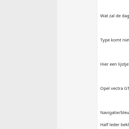
Wat zal de da
Type komt niet
Hier een lijstje
Opel vectra G
Navigatie/ble
Half leder bek