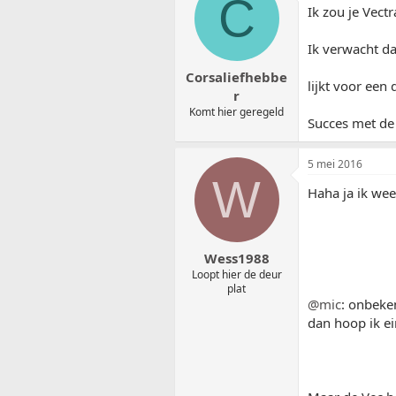
C
Ik zou je Vect
Ik verwacht d
Corsaliefhebbe
lijkt voor een 
r
Komt hier geregeld
Succes met de
5 mei 2016
W
Haha ja ik wee
Wess1988
Loopt hier de deur
plat
@mic
: onbeke
dan hoop ik ei