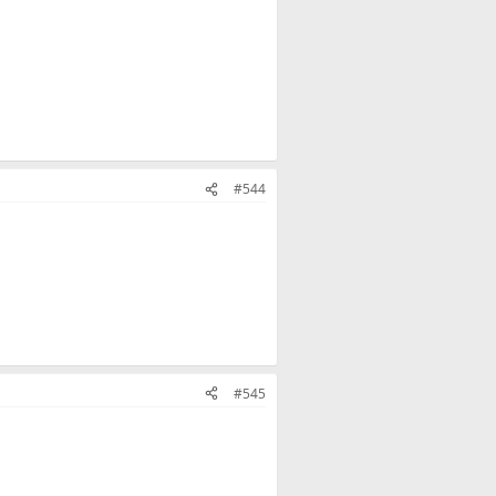
#544
#545