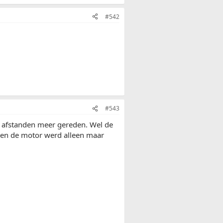
#542
#543
e afstanden meer gereden. Wel de
n en de motor werd alleen maar