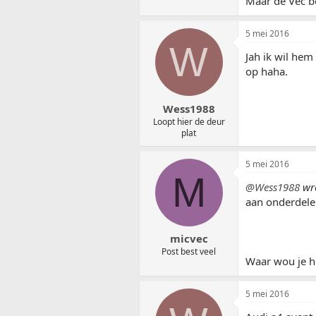
Maar de Vec be
5 mei 2016
W
Jah ik wil hem
op haha.
Wess1988
Loopt hier de deur
plat
5 mei 2016
M
@Wess1988
wro
aan onderdele
micvec
Post best veel
Waar wou je he
5 mei 2016