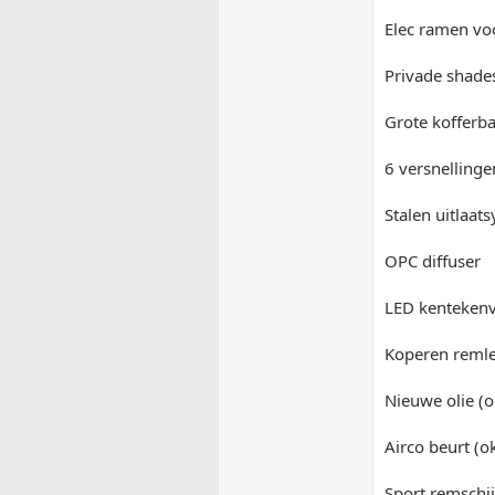
Elec ramen vo
Privade shade
Grote kofferb
6 versnellinge
Stalen uitlaa
OPC diffuser
LED kentekenv
Koperen remle
Nieuwe olie (
Airco beurt (o
Sport remschi