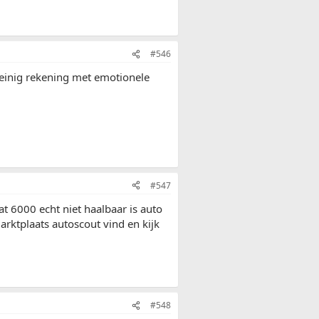
#546
weinig rekening met emotionele
#547
at 6000 echt niet haalbaar is auto
marktplaats autoscout vind en kijk
#548