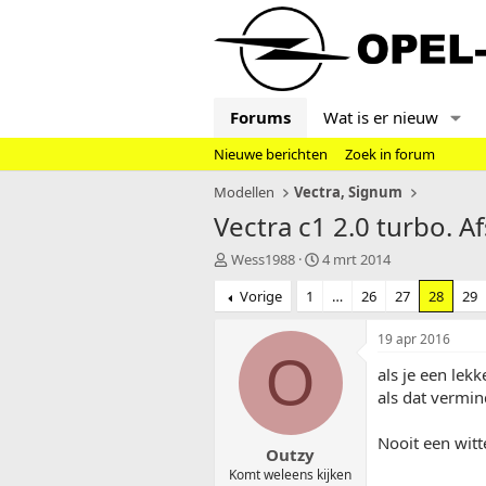
Forums
Wat is er nieuw
Nieuwe berichten
Zoek in forum
Modellen
Vectra, Signum
Vectra c1 2.0 turbo. A
T
S
Wess1988
4 mrt 2014
o
t
Vorige
1
…
26
27
28
29
p
a
i
r
c
t
19 apr 2016
s
d
O
als je een lek
t
a
a
t
als dat vermin
r
u
t
m
Nooit een witt
Outzy
e
r
Komt weleens kijken