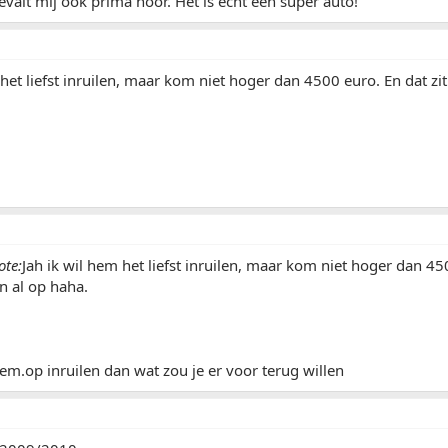
valt mij ook prima hoor. Het is echt een super auto!
 het liefst inruilen, maar kom niet hoger dan 4500 euro. En dat zit
te:
Jah ik wil hem het liefst inruilen, maar kom niet hoger dan 450
n al op haha.
m.op inruilen dan wat zou je er voor terug willen