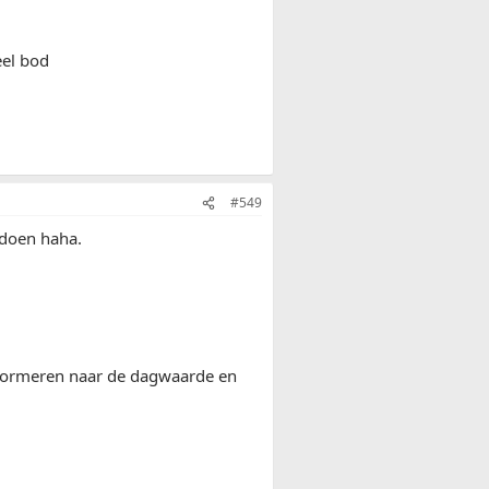
eel bod
#549
 doen haha.
informeren naar de dagwaarde en