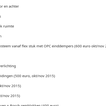
or en achter
s
ak ruimte
n
tsysteem vanaf flex stuk met OPC einddempers (600 euro okt/nov
erlichting
idingen (500 euro, okt/nov 2015)
okt/nov 2015)
kt/nov 2015)
jven + Bosch remblokken (400 euro)