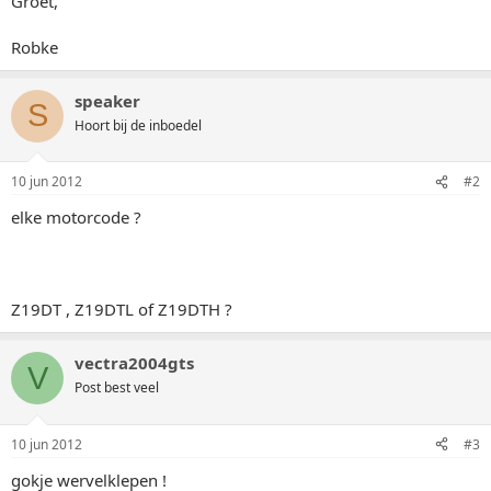
Groet,
Robke
speaker
S
Hoort bij de inboedel
10 jun 2012
#2
elke motorcode ?
Z19DT , Z19DTL of Z19DTH ?
vectra2004gts
V
Post best veel
10 jun 2012
#3
gokje wervelklepen !