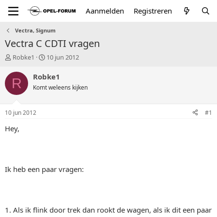
Aanmelden
Registreren
Vectra, Signum
Vectra C CDTI vragen
T
S
Robke1
10 jun 2012
o
t
p
a
Robke1
R
i
r
Komt weleens kijken
c
t
s
d
t
a
10 jun 2012
#1
a
t
r
u
Hey,
t
m
e
r
Ik heb een paar vragen:
1. Als ik flink door trek dan rookt de wagen, als ik dit een paar