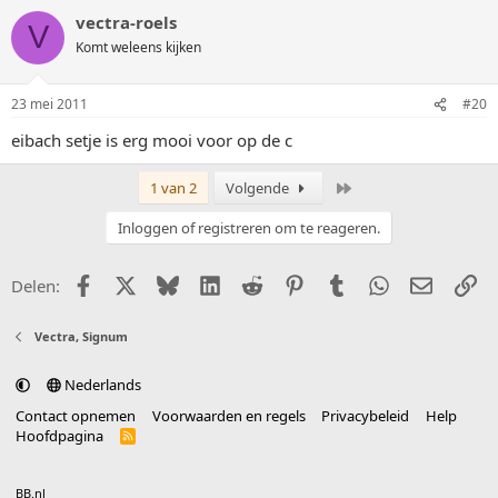
vectra-roels
V
Komt weleens kijken
23 mei 2011
#20
eibach setje is erg mooi voor op de c
Laatste
1 van 2
Volgende
Inloggen of registreren om te reageren.
Facebook
X (Twitter)
Bluesky
LinkedIn
Reddit
Pinterest
Tumblr
WhatsApp
E-mail
Li
Delen:
Vectra, Signum
Nederlands
Contact opnemen
Voorwaarden en regels
Privacybeleid
Help
Hoofdpagina
R
S
S
®
Community platform by XenForo
© 2010-2025 XenForo Ltd.
vertaald door
BB.nl