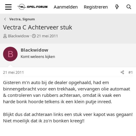
Aanmelden
Registreren
Vectra, Signum
Vectra C Achterveer stuk
T
S
Blackwidow
21 mei 2011
o
t
p
a
Blackwidow
B
i
r
Komt weleens kijken
c
t
s
d
t
a
21 mei 2011
#1
a
t
r
u
Gisteren m'n auto bij de dealer opgehaald, had em
t
m
binnengebracht voor een trekhaak, vervangen olie automaat
e
& controleren van rubbers achteraan, omdat ik vaak een
r
harde bonk hoorde telkens ik een klein putje inreed.
Blijkt dus dat achteraan links een stuk veer kapot was gegaan!
Niet moeilijk dat ik zo'n bonken kreeg!!