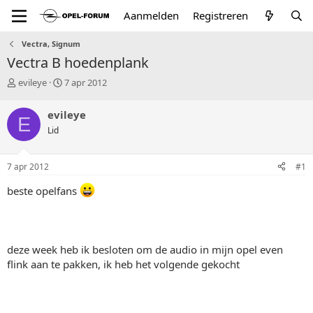
Aanmelden
Registreren
Vectra, Signum
Vectra B hoedenplank
T
S
evileye
7 apr 2012
o
t
p
a
evileye
E
i
r
Lid
c
t
s
d
t
a
7 apr 2012
#1
a
t
r
u
beste opelfans
t
m
e
r
deze week heb ik besloten om de audio in mijn opel even
flink aan te pakken, ik heb het volgende gekocht