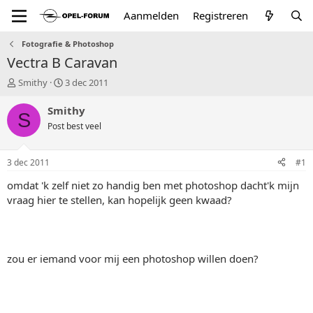
Aanmelden
Registreren
Fotografie & Photoshop
Vectra B Caravan
T
S
Smithy
3 dec 2011
o
t
p
a
Smithy
S
i
r
Post best veel
c
t
s
d
t
a
3 dec 2011
#1
a
t
r
u
omdat 'k zelf niet zo handig ben met photoshop dacht'k mijn
t
m
vraag hier te stellen, kan hopelijk geen kwaad?
e
r
zou er iemand voor mij een photoshop willen doen?