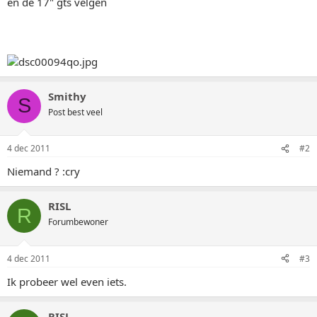
en de 17" gts velgen
Smithy
S
Post best veel
4 dec 2011
#2
Niemand ? :cry
RISL
R
Forumbewoner
4 dec 2011
#3
Ik probeer wel even iets.
RISL