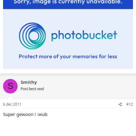
Smithy
S
Post best veel
6 dec 2011
#12
Super gewoon ! :wub