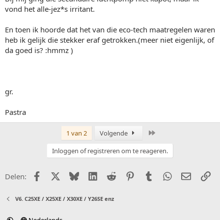
vond het alle-jez*s irritant.
En toen ik hoorde dat het van die eco-tech maatregelen waren
heb ik gelijk die stekker eraf getrokken.(meer niet eigenlijk, of
da goed is? :hmmz )
gr.
Pastra
Laatste
1 van 2
Volgende
Inloggen of registreren om te reageren.
Facebook
X (Twitter)
Bluesky
LinkedIn
Reddit
Pinterest
Tumblr
WhatsApp
E-mail
Li
Delen:
V6. C25XE / X25XE / X30XE / Y26SE enz