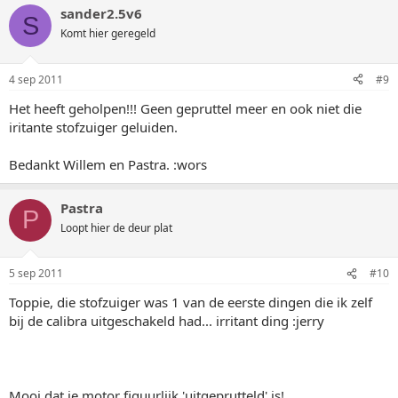
sander2.5v6
S
Komt hier geregeld
4 sep 2011
#9
Het heeft geholpen!!! Geen gepruttel meer en ook niet die
iritante stofzuiger geluiden.
Bedankt Willem en Pastra. :wors
Pastra
P
Loopt hier de deur plat
5 sep 2011
#10
Toppie, die stofzuiger was 1 van de eerste dingen die ik zelf
bij de calibra uitgeschakeld had... irritant ding :jerry
Mooi dat je motor figuurlijk 'uitgeprutteld' is!