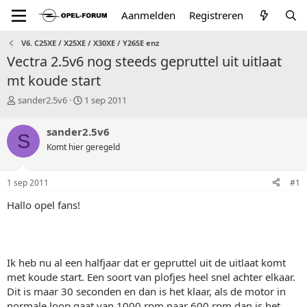
Aanmelden
Registreren
V6. C25XE / X25XE / X30XE / Y26SE enz
Vectra 2.5v6 nog steeds gepruttel uit uitlaat
mt koude start
T
S
sander2.5v6
1 sep 2011
o
t
p
a
sander2.5v6
S
i
r
Komt hier geregeld
c
t
s
d
t
a
1 sep 2011
#1
a
t
r
u
Hallo opel fans!
t
m
e
r
Ik heb nu al een halfjaar dat er gepruttel uit de uitlaat komt
met koude start. Een soort van plofjes heel snel achter elkaar.
Dit is maar 30 seconden en dan is het klaar, als de motor in
normale loop gaat van 1000 rpm naar 600 rpm dan is het