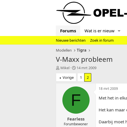
Forums
Wat is er nieuw
Nieuwe berichten
Zoek in forum
Modellen
Tigra
V-Maxx probleem
T
S
Mikel
14 mrt 2009
o
t
Vorige
1
2
p
a
i
r
c
t
18 mrt 2009
s
d
F
Met het in elk
t
a
a
t
r
u
Het kan maar o
t
m
Fearless
e
Daarbij moet 
r
Forumbewoner