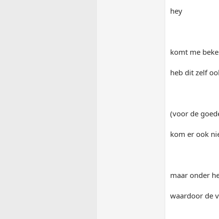
hey
komt me beken
heb dit zelf o
(voor de goe
kom er ook ni
maar onder het
waardoor de v