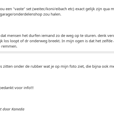
u een "vaste" set (weitec/koni/eibach etc) exact gelijk zijn qua
r/garage/onderdelenshop zou halen.
 dat mensen het durfen iemand zo de weg op te sturen. denk verd
lijk los loopt of dr onderweg breekt. In mijn ogen is dat het zelf
e remmen.
s zitten onder de rubber wat je op mijn foto ziet, die bijna ook me
bedankt voor info!!!
st door Kaneda