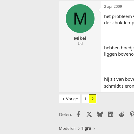
2 apr 2009
M
het probleem 
de schokdempe
Mikel
Lid
hebben hoedje
liggen boveno
hij zit van bo
schmidt's ero
Vorige
1
2
Facebook
X (Twitter)
Bluesky
LinkedIn
Redd
Delen:
Modellen
Tigra