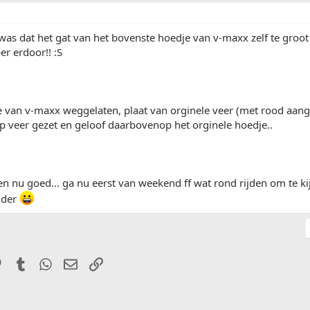
was dat het gat van het bovenste hoedje van v-maxx zelf te gro
r erdoor!! :S
 van v-maxx weggelaten, plaat van orginele veer (met rood aang
p veer gezet en geloof daarbovenop het orginele hoedje..
ven nu goed... ga nu eerst van weekend ff wat rond rijden om te k
nder
it
Pinterest
Tumblr
WhatsApp
E-mail
Link