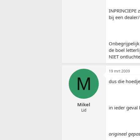
INPRINCIEPE zo
bij een deale
Onbegrijpelijk
de boel letter
NIET ontlucht
19 mrt 2009
M
dus die hoedje
Mikel
in ieder geval 
Lid
origineel gepo