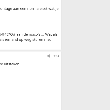
 montage aan een normale set wat je
@#@Q# aan de risico's ... Wat als
de als iemand op weg sturen met
#23
e uitsteken...