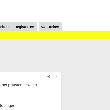
elden
Registreren
Zoeken
#21
an het prutsten geweest.
toplager.