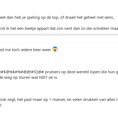
geet dan heb je speling op de top, of draait het geheel niet eens.
nd ik het een beetje appart dat zon vent dan zo die schokker m
asd me toch iedere keer weer
 !@#$@%$#%#@@!#!Q@# prutsers op deze wereld lopen die hun 
e weg op sturen wat NIET ok is.
 ook zegt, het past maar op 1 manier, en velen drukken van alles ma
.