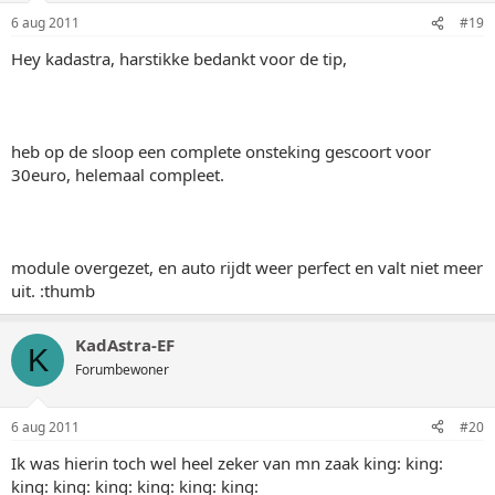
6 aug 2011
#19
Hey kadastra, harstikke bedankt voor de tip,
heb op de sloop een complete onsteking gescoort voor
30euro, helemaal compleet.
module overgezet, en auto rijdt weer perfect en valt niet meer
uit. :thumb
KadAstra-EF
K
Forumbewoner
6 aug 2011
#20
Ik was hierin toch wel heel zeker van mn zaak king: king:
king: king: king: king: king: king: