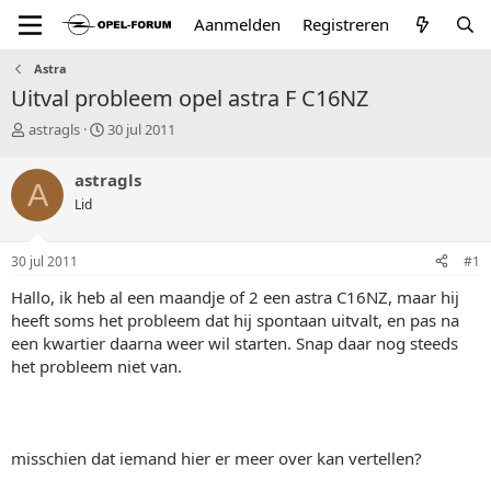
Aanmelden
Registreren
Astra
Uitval probleem opel astra F C16NZ
T
S
astragls
30 jul 2011
o
t
p
a
astragls
A
i
r
Lid
c
t
s
d
t
a
30 jul 2011
#1
a
t
r
u
Hallo, ik heb al een maandje of 2 een astra C16NZ, maar hij
t
m
heeft soms het probleem dat hij spontaan uitvalt, en pas na
e
een kwartier daarna weer wil starten. Snap daar nog steeds
r
het probleem niet van.
misschien dat iemand hier er meer over kan vertellen?