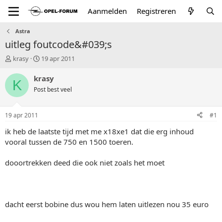
Aanmelden
Registreren
Astra
uitleg foutcode&#039;s
T
S
krasy
19 apr 2011
o
t
p
a
krasy
K
i
r
Post best veel
c
t
s
d
t
a
19 apr 2011
#1
a
t
r
u
ik heb de laatste tijd met me x18xe1 dat die erg inhoud
t
m
vooral tussen de 750 en 1500 toeren.
e
r
dooortrekken deed die ook niet zoals het moet
dacht eerst bobine dus wou hem laten uitlezen nou 35 euro