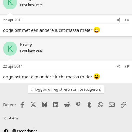
K
Post best veel
22 apr 2011
#8
opgelost met een andere lucht massa meter
krasy
K
Post best veel
22 apr 2011
#9
opgelost met een andere lucht massa meter
Inloggen of registreren om te reageren.
Facebook
X (Twitter)
Bluesky
LinkedIn
Reddit
Pinterest
Tumblr
WhatsApp
E-mail
Li
Delen:
Astra
Nederlands