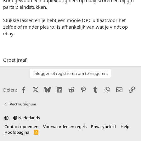
Kunt gewoon een duplex origineel op ebay scoren en bij gm
parts 2 eindstukken.
Stukkie lassen en je hebt een mooie OPC uitlaat voor het
zelfde of minder pleuro. Is afhankelijk van wat je vindt op
ebay.
Groet jraaf
Inloggen of registreren om te reageren.
Facebook
X (Twitter)
Bluesky
LinkedIn
Reddit
Pinterest
Tumblr
WhatsApp
E-mail
Li
Delen:
Vectra, Signum
Nederlands
Contact opnemen
Voorwaarden en regels
Privacybeleid
Help
Hoofdpagina
R
S
S