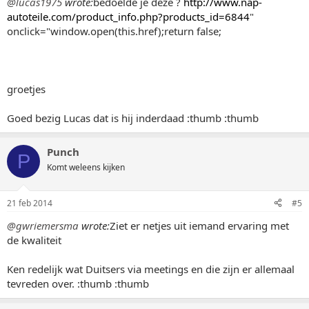
@lucas1975
wrote:
bedoelde je deze ?
http://www.nap-
autoteile.com/product_info.php?products_id=6844
"
onclick="window.open(this.href);return false;
groetjes
Goed bezig Lucas dat is hij inderdaad :thumb :thumb
Punch
P
Komt weleens kijken
21 feb 2014
#5
@gwriemersma
wrote:
Ziet er netjes uit iemand ervaring met
de kwaliteit
Ken redelijk wat Duitsers via meetings en die zijn er allemaal
tevreden over. :thumb :thumb