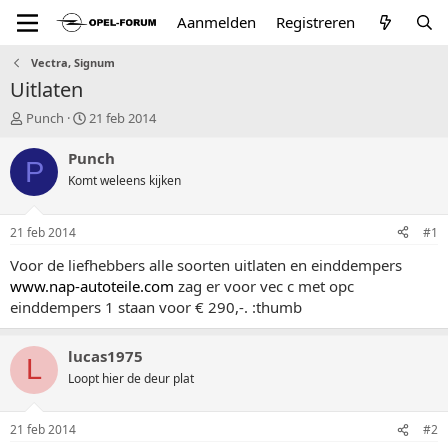
Aanmelden
Registreren
Vectra, Signum
Uitlaten
T
S
Punch
21 feb 2014
o
t
p
a
Punch
P
i
r
Komt weleens kijken
c
t
s
d
t
a
21 feb 2014
#1
a
t
r
u
Voor de liefhebbers alle soorten uitlaten en einddempers
t
m
www.nap-autoteile.com
zag er voor vec c met opc
e
einddempers 1 staan voor € 290,-. :thumb
r
lucas1975
L
Loopt hier de deur plat
21 feb 2014
#2