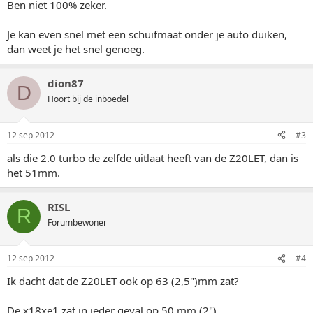
Ben niet 100% zeker.
Je kan even snel met een schuifmaat onder je auto duiken,
dan weet je het snel genoeg.
dion87
D
Hoort bij de inboedel
12 sep 2012
#3
als die 2.0 turbo de zelfde uitlaat heeft van de Z20LET, dan is
het 51mm.
RISL
R
Forumbewoner
12 sep 2012
#4
Ik dacht dat de Z20LET ook op 63 (2,5")mm zat?
De x18xe1 zat in ieder geval op 50 mm (2")