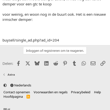
demper voor een gtc te koop
voor weinig, en woon nog in de buurt ook. Het is een nieuwe
irmscher demper:
buysell/single_ad.php?ad_id=204
Inloggen of registreren om te reageren.
Facebook
X (Twitter)
Bluesky
LinkedIn
Reddit
Pinterest
Tumblr
WhatsApp
E-mail
Li
Delen:
Astra
Nederlands
Contact opnemen
Voorwaarden en regels
Privacybeleid
Help
Hoofdpagina
R
S
S
®
Community platform by XenForo
© 2010-2025 XenForo Ltd.
vertaald door
BB.nl