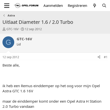
Aanmelden
Registreren
Astra
Uitlaat Diameter 1.6 / 2.0 Turbo
T
S
GTC-16V
12 sep 2012
o
t
p
a
GTC-16V
G
i
r
Lid
c
t
s
d
t
a
12 sep 2012
#1
a
t
r
u
Beste alle,
t
m
e
r
ik heb een Remus einddemper op het oog voor mijn Opel
Astra GTC 1.6 16V
maar de einddemper komt onder een Opel Astra H Station
2.0 Turbo vandaan