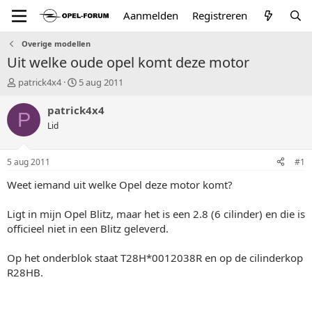
Aanmelden
Registreren
Overige modellen
Uit welke oude opel komt deze motor
T
S
patrick4x4
5 aug 2011
o
t
p
a
patrick4x4
P
i
r
Lid
c
t
s
d
t
a
5 aug 2011
#1
a
t
r
u
Weet iemand uit welke Opel deze motor komt?
t
m
e
Ligt in mijn Opel Blitz, maar het is een 2.8 (6 cilinder) en die is
r
officieel niet in een Blitz geleverd.
Op het onderblok staat T28H*0012038R en op de cilinderkop
R28HB.