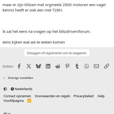
maar er zijn blitzen met orgineele 2800 motoren een vage!
kennis heeft er ook een met T28H.
ik zal het eens na vragen op het blitzdriversforum.
eens kijken wat we te weten komen
Inloggen of registreren om te reageren.
Facebook
X (Twitter)
Bluesky
LinkedIn
Reddit
Pinterest
Tumblr
WhatsApp
E-mail
Li
Delen:
Overige modellen
Nederlands
Contact opnemen
Voorwaarden en regels
Privacybeleid
Help
Hoofdpagina
R
S
S
®
Community platform by XenForo
© 2010-2025 XenForo Ltd.
vertaald door
BB.nl