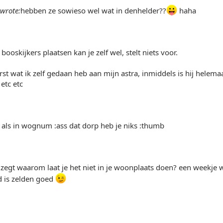
wrote:
hebben ze sowieso wel wat in denhelder??
haha
ooskijkers plaatsen kan je zelf wel, stelt niets voor.
rst wat ik zelf gedaan heb aan mijn astra, inmiddels is hij helema
 etc etc
 als in wognum :ass dat dorp heb je niks :thumb
r zegt waarom laat je het niet in je woonplaats doen? een weekje w
d is zelden goed