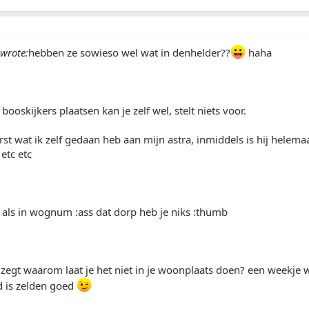
wrote:
hebben ze sowieso wel wat in denhelder??
haha
ooskijkers plaatsen kan je zelf wel, stelt niets voor.
rst wat ik zelf gedaan heb aan mijn astra, inmiddels is hij helema
 etc etc
 als in wognum :ass dat dorp heb je niks :thumb
r zegt waarom laat je het niet in je woonplaats doen? een weekje w
d is zelden goed