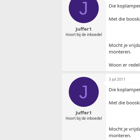
J
Die koplampen
Met die booski
Juffer1
Hoort bij de inboedel
Mocht je vrij
monteren.
Woon er redelij
3 jul 2011
J
Die koplampen
Met die booski
Juffer1
Hoort bij de inboedel
Mocht je vrij
monteren.