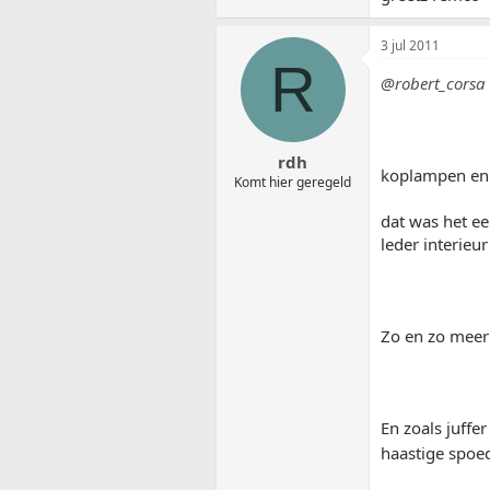
3 jul 2011
R
@robert_corsa
rdh
koplampen en b
Komt hier geregeld
dat was het ee
leder interieur
Zo en zo meer
En zoals juffe
haastige spoe