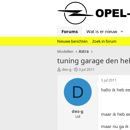
Forums
Wat is er nieuw
Nieuwe berichten
Zoek in forum
Modellen
Astra
tuning garage den he
T
S
des-g
3 jul 2011
o
t
p
a
3 jul 2011
i
r
D
hallo ik heb e
c
t
s
d
t
a
a
t
des-g
r
u
maar ik heb e
t
m
Lid
e
maar nu ga ik 
r