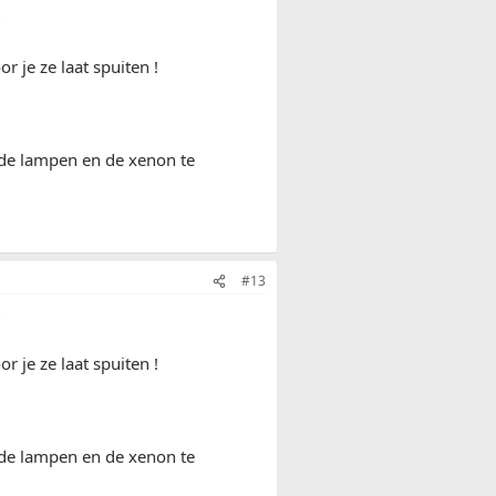
?
r je ze laat spuiten !
 de lampen en de xenon te
#13
?
r je ze laat spuiten !
 de lampen en de xenon te